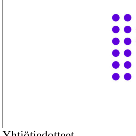
Yhtiötiedotteet