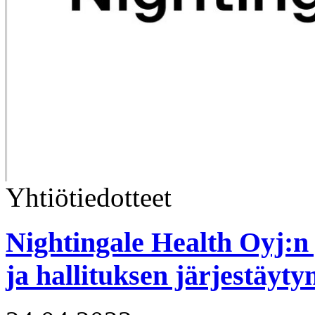
Yhtiötiedotteet
Nightingale Health Oyj:n
ja hallituksen järjestäyt