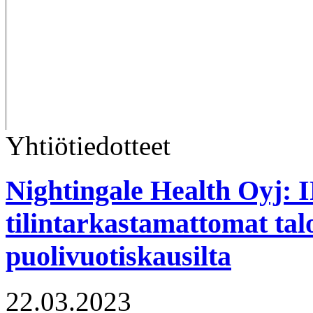
Yhtiötiedotteet
Nightingale Health Oyj: 
tilintarkastamattomat talo
puolivuotiskausilta
22.03.2023