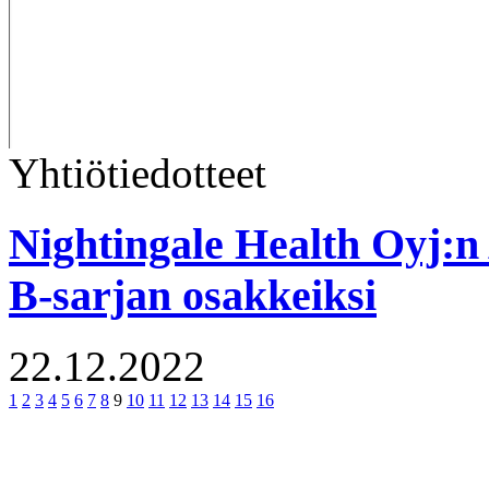
Yhtiötiedotteet
Nightingale Health Oyj:n
B-sarjan osakkeiksi
22.12.2022
1
2
3
4
5
6
7
8
9
10
11
12
13
14
15
16