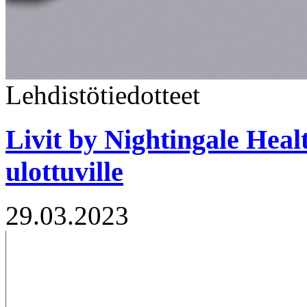
Lehdistötiedotteet
Livit by Nightingale Heal
ulottuville
29.03.2023