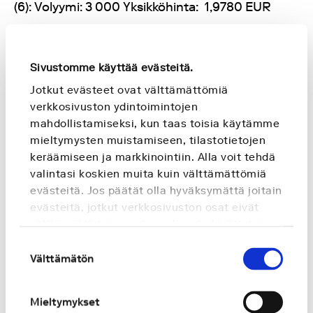
(6): Volyymi: 3 000 Yksikköhinta:
1,9780 EUR
(7): Volyymi: 1
365 Yksikköhinta: 1,9760 EUR
Sivustomme käyttää evästeitä.
(8): Volyymi: 2
611 Yksikköhinta: 1,9780 EUR
Jotkut evästeet ovat välttämättömiä
verkkosivuston ydintoimintojen
(9): Volyymi: 1
000 Yksikköhinta: 1,9780 EUR
mahdollistamiseksi, kun taas toisia käytämme
mieltymysten muistamiseen, tilastotietojen
(10): Volyymi: 368 Yksikköhinta: 1,9620 EUR
keräämiseen ja markkinointiin. Alla voit tehdä
valintasi koskien muita kuin välttämättömiä
(11): Volyymi: 568 Yksikköhinta: 1,9780 EUR
evästeitä. Jos päätät olla hyväksymättä joitain
evästeitä, jotkut verkkosivuston osat eivät
(12): Volyymi: 552 Yksikköhinta: 1,9780 EUR
välttämättä toimi optimaalisesti. Lisätietoja
saat
Evästeselosteestamme
.
Suostumuksen
(13): Volyymi: 74 Yksikköhinta: 1,9500 EUR
Välttämätön
valinta
(14): Volyymi: 45 Yksikköhinta: 1,9500 EUR
Mieltymykset