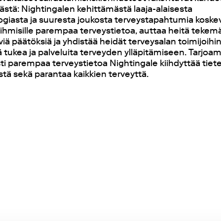
jästä: Nightingalen kehittämästä laaja-alaisesta
ogiasta ja suuresta joukosta terveystapahtumia koskevi
 ihmisille parempaa terveystietoa, auttaa heitä teke
viä päätöksiä ja yhdistää heidät terveysalan toimijoihin
tukea ja palveluita terveyden ylläpitämiseen. Tarjoam
i parempaa terveystietoa Nightingale kiihdyttää tietee
stä sekä parantaa kaikkien terveyttä.