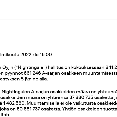
elmikuuta 2022 klo 16.00
 Oyj:n (”Nightingale”) hallitus on kokouksessaan 8.11
en pyynnöt 661 246 A-sarjan osakkeen muuntamisesta
jestyksen 5 §:n nojalla.
 Nightingalen A-sarjan osakkeiden määrä on yhteensä
n osakkeiden määrä on yhteensä 37 880 735 osaketta 
 1 482 580. Muuntamisella ei ole vaikutusta osakkei
joka on 60 881 737 osaketta. Yhtiön osakkeiden tuot
 955.