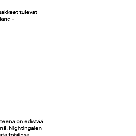
sakkeet tulevat
land -
tteena on edistää
nä. Nightingalen
ta toisiinsa