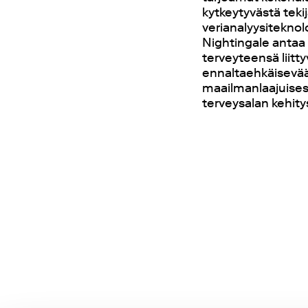
kytkeytyvästä teki
verianalyysiteknol
Nightingale antaa
terveyteensä liitty
ennaltaehkäisevää 
maailmanlaajuisest
terveysalan kehity