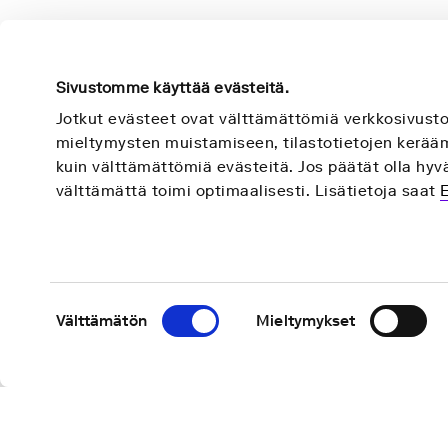
Sivustomme käyttää evästeitä.
Jotkut evästeet ovat välttämättömiä verkkosivust
mieltymysten muistamiseen, tilastotietojen keräämi
kuin välttämättömiä evästeitä. Jos päätät olla hyvä
Nightingale Health Plc
välttämättä toimi optimaalisesti. Lisätietoja saat
Mannerheimintie 164a,
00300 Helsinki,
Finland
Suostumuksen
Välttämätön
Mieltymykset
valinta
© 2026 Nightingale Health
Ehdot ja s