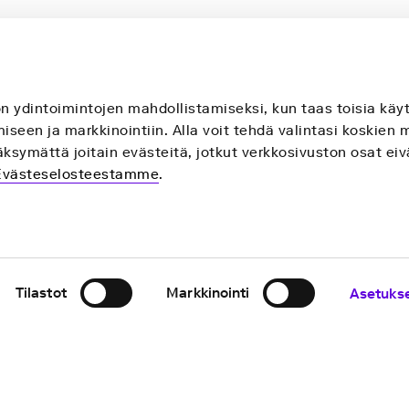
on ydintoimintojen mahdollistamiseksi, kun taas toisia k
seen ja markkinointiin. Alla voit tehdä valintasi koskien 
ksymättä joitain evästeitä, jotkut verkkosivuston osat eiv
Evästeselosteestamme
.
Tilastot
Markkinointi
Asetuks
elosteet
Evästeet