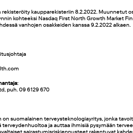
ekisteröity kaupparekisteriin 8.2.2022. Muunnetut o
ynnin kohteeksi Nasdaq First North Growth Market Fin
yhdessä vanhojen osakkeiden kanssa 9.2.2022 alkaen.
tusjohtaja
alth.com
nantaja
:
td, puh. 09 6129 670
h on suomalainen terveysteknologiayritys, jonka tavoi
 terveydenhuoltoa ja auttaa ihmisiä pysymään tervee
valtaiset sairastumisriskiennusteet rakentuvat kahdes