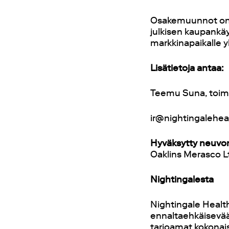
Osakemuunnot on r
julkisen kaupankä
markkinapaikalle 
Lisätietoja antaa:
Teemu Suna, toimi
ir@nightingalehe
Hyväksytty neuvo
Oaklins Merasco L
Nightingalesta
Nightingale Healt
ennaltaehkäisevää
tarjoamat kokonais