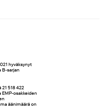
.2021 hyväksynyt
 B-sarjan
 21 518 422
ja EMP-osakkeiden
den
tama äänimäärä on