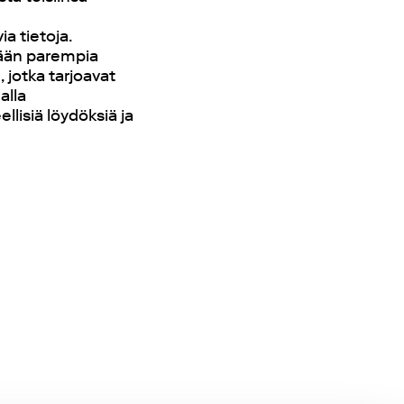
a tietoja.
mään parempia
, jotka tarjoavat
alla
llisiä löydöksiä ja