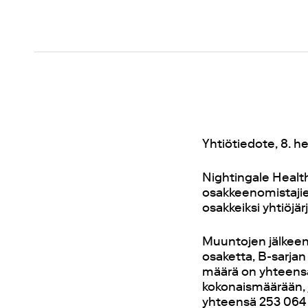
Yhtiötiedote, 8. h
Nightingale Health
osakkeenomistaji
osakkeiksi yhtiöjär
Muuntojen jälkeen
osaketta, B-sarja
määrä on yhteensä
kokonaismäärään, 
yhteensä 253 064