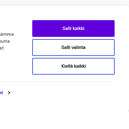
Salli kaikki
äytämme
muita
Salli valinta
ät
Kiellä kaikki
et