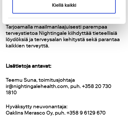
tekemään parempia terveyteensä liittyviä
Kiellä kaikki
päätöksiä ja yhdistää heidät terveysalan
toimijoihin, jotka tarjoavat ennaltaehkäisevää
tukea ja palveluita terveyden ylläpitämiseen.
Tarjoamalla maailmanlaajuisesti parempaa
terveystietoa Nightingale kiihdyttää tieteellisiä
löydöksiä ja terveysalan kehitystä sekä parantaa
kaikkien terveyttä.
Lisätietoja antavat:
Teemu Suna, toimitusjohtaja
ir@nightingalehealth.com, puh. +358 20 730
1810
Hyväksytty neuvonantaja:
Oaklins Merasco Oy, puh. +358 9 6129 670