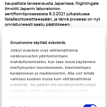
kaupallista lanseerausta Japanissa. Nightingale
ilmoitti Japanin laboratorion
sertifiointiprosessista 8.3.2021 julkaistussa
listalleottoesitteessään, ja tämä prosessi on nyt
onnistuneesti saatu päätökseen.
Teemu Suna, toimitusjohtaja ja perustaja:
Sivustomme käyttää evästeitä.
“Saavutettu kliinisen laboratorion sertifiointi on
Jotkut evästeet ovat välttämättömiä
jälleen osoitus korkeasta laatustandardista, jota
verkkosivuston ydintoimintojen
noudatamme kaikissa laboratorioissamme
mahdollistamiseksi, kun taas toisia käytämme
kansainvälisesti, sekä kyvystämme mukautua
mieltymysten muistamiseen, tilastotietojen
paikallisiin vaatimuksiin. Odotamme innolla
keräämiseen ja markkinointiin. Alla voit tehdä
kaupallisen toiminnan käynnistymistä Tokion
laboratoriossa.”
valintasi koskien muita kuin välttämättömiä
evästeitä. Jos päätät olla hyväksymättä joitain
evästeitä, jotkut verkkosivuston osat eivät
Pasi Soininen, Nightingale laboratoriojohtaja ja
perustaja:
välttämättä toimi optimaalisesti. Lisätietoja
saat
Evästeselosteestamme
.
Suostumuksen