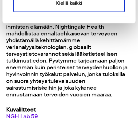
Kiellä kaikki
yksi tärkeimmistä asioista elämässämme.
Terveydentilallamme on valtava vaikutus sekä
elämänlaatuumme että meille läheisten
ihmisten elämään. Nightingale Health
mahdollistaa ennaltaehkäisevän terveyden
yhdistämällä kehittämämme
verianalyysiteknologian, globaalit
terveystietovarannot sekä lääketieteellisen
tutkimustiedon. Pystymme tarjoamaan paljon
enemmän kuin perinteiset terveydenhuollon ja
hyvinvoinnin työkalut: palvelun, jonka tuloksilla
on suora yhteys tulevaisuuden
sairastumisriskeihin ja joka kykenee
ennustamaan terveiden vuosien määrää.
Kuvaliitteet
NGH Lab 59