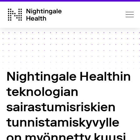
Nightingale Healthin
teknologian
sairastumisriskien
tunnistamiskyvylle
on myönnetty kuusi