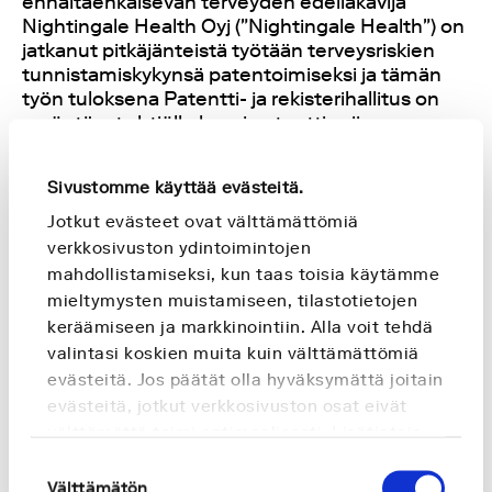
ennaltaehkäisevän terveyden edelläkävijä
Nightingale Health Oyj ("Nightingale Health") on
jatkanut pitkäjänteistä työtään terveysriskien
tunnistamiskykynsä patentoimiseksi ja tämän
työn tuloksena Patentti- ja rekisterihallitus on
myöntänyt yhtiölle kuusi patenttia viime
kuukausien aikana.
Sivustomme käyttää evästeitä.
Patentit koskevat yhtiön kehittämän teknologian
Jotkut evästeet ovat välttämättömiä
kykyä tunnistaa seuraavien sairauksien
sairastumisriskit: munuaissairaus, eteisvärinä,
verkkosivuston ydintoimintojen
ruoansulatusjärjestelmän häiriö ja
mahdollistamiseksi, kun taas toisia käytämme
raskausmyrkytys. Lisäksi yhtiölle on myönnetty
mieltymysten muistamiseen, tilastotietojen
patentit koskien teknologian kykyä tunnistaa
keräämiseen ja markkinointiin. Alla voit tehdä
riski
kuolla rintasyöpään ja riski
kuolla
valintasi koskien muita kuin välttämättömiä
eturauhassyöpään.
evästeitä. Jos päätät olla hyväksymättä joitain
evästeitä, jotkut verkkosivuston osat eivät
Patentit todentavat yhtiön teknologian
välttämättä toimi optimaalisesti. Lisätietoja
ainutlaatuisen kyvyn tunnistaa sairastumisriskit
saat
Evästeselosteestamme
.
Suostumuksen
useisiin sairauksiin yhdestä verinäytteestä ja
Välttämätön