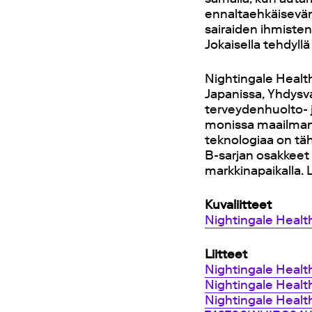
ennaltaehkäisevän
sairaiden ihmiste
Jokaisella tehdyll
Nightingale Healt
Japanissa, Yhdysva
terveydenhuolto- j
monissa maailman 
teknologiaa on tä
B-sarjan osakkeet 
markkinapaikalla. 
Kuvaliitteet
Nightingale Healt
Liitteet
Nightingale Heal
Nightingale Health
Nightingale Healt