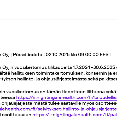
 Oyj | Pörssitiedote | 02.10.2025 klo 09:00:00 EEST
 Oyj:n vuosikertomus tilikaudelta 1.7.2024–30.6.2025 o
ältää hallituksen toimintakertomuksen, konsernin ja 
vityksen hallinto- ja ohjausjärjestelmästä sekä palkits
in vuosikertomus on tämän tiedotteen liitteenä sekä s
itteessa
https://ir.nightingalehealth.com/fi/taloudellis
 ja ohjausjärjestelmästä tulee saataville myös osoittee
galehealth.com/fi/selvitykset-hallinto-ja-ohjausjarjest
ti osoitteeseen
https://ir.nightingalehealth.com/fi/pal