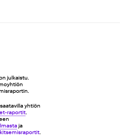
n julkaistu.
emoyhtiön
emisraportin.
aatavilla yhtiön
et-raportit
.
seen
elmasta
ja
kitsemisraportit
.