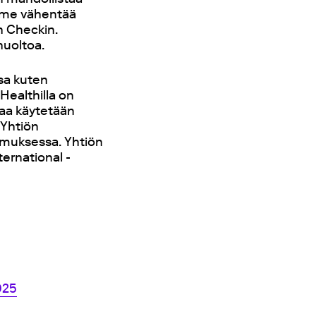
imme vähentää
h Checkin.
huoltoa.
sa kuten
Healthilla on
iaa käytetään
 Yhtiön
kimuksessa. Yhtiön
ternational -
025