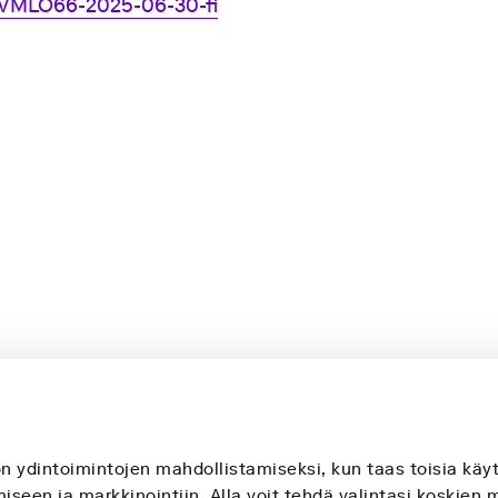
VMLO66-2025-06-30-fi
on ydintoimintojen mahdollistamiseksi, kun taas toisia k
seen ja markkinointiin. Alla voit tehdä valintasi koskien 