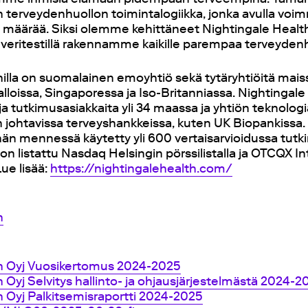
 terveydenhuollon toimintalogiikka, jonka avulla vo
n määrää. Siksi olemme kehittäneet Nightingale Healt
ä veritestillä rakennamme kaikille parempaa terveyden
hilla on suomalainen emoyhtiö sekä tytäryhtiöitä mais
lloissa, Singaporessa ja Iso-Britanniassa. Nightingale 
a tutkimusasiakkaita yli 34 maassa ja yhtiön teknolog
johtavissa terveyshankkeissa, kuten UK Biopankissa.
hän mennessä käytetty yli 600 vertaisarvioidussa tut
on listattu Nasdaq Helsingin pörssilistalla ja OTCQX In
Lue lisää:
https://nightingalehealth.com/
h
th Oyj Vuosikertomus 2024-2025
 Oyj Selvitys hallinto- ja ohjausjärjestelmästä 2024-2
h Oyj Palkitsemisraportti 2024-2025