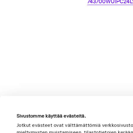
743700WUIPC24L
Sivustomme käyttää evästeitä.
Jotkut evästeet ovat välttämättömiä verkkosivust
mieltymysten muistamiseen, tilastotietojen keräämi