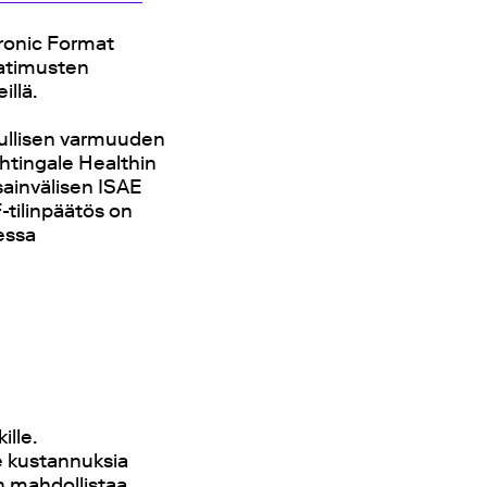
tronic Format
aatimusten
illä.
uullisen varmuuden
htingale Healthin
ainvälisen ISAE
tilinpäätös on
eessa
lle.
 kustannuksia
 mahdollistaa