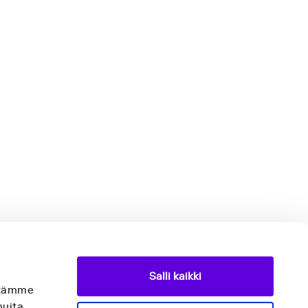
Salli kaikki
äytämme
muita