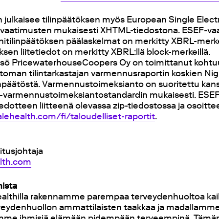
h julkaisee tilinpäätöksen myös European Single Elec
tivaatimusten mukaisesti XHTML-tiedostona. ESEF-v
nitilinpäätöksen päälaskelmat on merkitty XBRL-merke
ksen liitetiedot on merkitty XBRL:llä block-merkeillä.
eisö PricewaterhouseCoopers Oy on toimittanut koht
toman tilintarkastajan varmennusraportin koskien Nig
inpäätöstä. Varmennustoimeksianto on suoritettu kans
 -varmennustoimeksiantostandardin mukaisesti. ESEF-
iedotteen liitteenä olevassa zip-tiedostossa ja osoitt
galehealth.com/fi/taloudelliset-raportit
.
tusjohtaja
alth.com
hista
althilla rakennamme parempaa terveydenhuoltoa kaiki
ydenhuollon ammattilaisten taakkaa ja madallamme
amme ihmisiä elämään pidempään terveempinä. Tämän