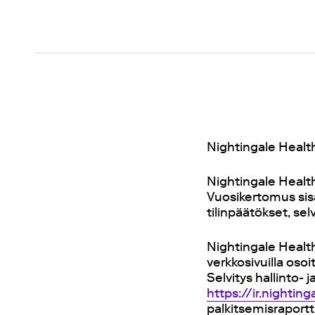
Nightingale Health
Nightingale Health
Vuosikertomus sis
tilinpäätökset, sel
Nightingale Health
verkkosivuilla oso
Selvitys hallinto-
https://ir.nightin
palkitsemisraport