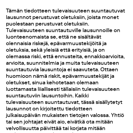
Tämän tiedotteen tulevaisuuteen suuntautuvat
lausunnot perustuvat oletuksiin, joista monet
puolestaan perustuvat oletuksiin.
Tulevaisuuteen suuntautuville lausunnoille on
luonteenomaista se, että ne sisältävät
olennaisia riskejä, epävarmuustekijöitä ja
oletuksia, sekä yleisiä että erityisiä, ja on
olemassa riski, että ennusteita, ennakkoarvioita,
arvioita, suunnitelmia ja muita tulevaisuuteen
suuntautuvia lausuntoja ei saavuteta. Ottaen
huomioon nämä riskit, epävarmuustekijät ja
oletukset, sinua kehotetaan olemaan
luottamasta liiallisesti tällaisiin tulevaisuuteen
suuntautuviin lausuntoihin. Kaikki
tulevaisuuteen suuntautuvat, tässä sisällytetyt
lausunnot on kirjoitettu tiedotteen
julkaisupäivän mukaisten tietojen valossa. Yhtiö
tai sen johtajat eivät aio, eivätkä ota mitään
velvollisuutta päivittää tai korjata mitään