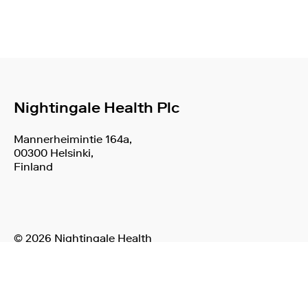
Nightingale Health Plc
Mannerheimintie 164a,
00300 Helsinki,
Finland
© 2026 Nightingale Health
Ehdot ja selosteet
Evästeet