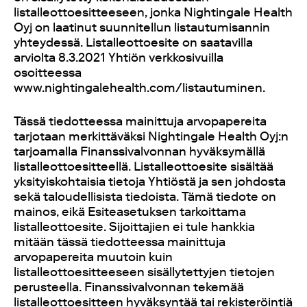
listalleottoesitteeseen, jonka Nightingale Health
Oyj on laatinut suunnitellun listautumisannin
yhteydessä. Listalleottoesite on saatavilla
arviolta 8.3.2021 Yhtiön verkkosivuilla
osoitteessa
www.nightingalehealth.com/listautuminen.
Tässä tiedotteessa mainittuja arvopapereita
tarjotaan merkittäväksi Nightingale Health Oyj:n
tarjoamalla Finanssivalvonnan hyväksymällä
listalleottoesitteellä. Listalleottoesite sisältää
yksityiskohtaisia tietoja Yhtiöstä ja sen johdosta
sekä taloudellisista tiedoista. Tämä tiedote on
mainos, eikä Esiteasetuksen tarkoittama
listalleottoesite. Sijoittajien ei tule hankkia
mitään tässä tiedotteessa mainittuja
arvopapereita muutoin kuin
listalleottoesitteeseen sisällytettyjen tietojen
perusteella. Finanssivalvonnan tekemää
listalleottoesitteen hyväksyntää tai rekisteröintiä