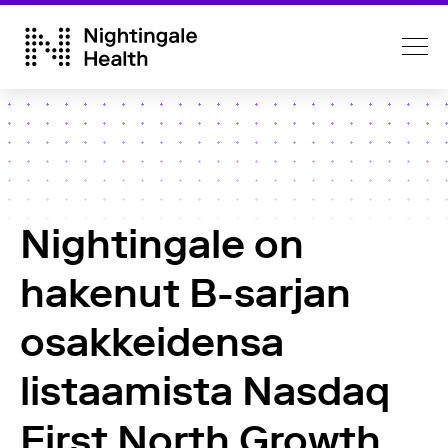
Nightingale on
hakenut B-sarjan
osakkeidensa
listaamista Nasdaq
First North Growth