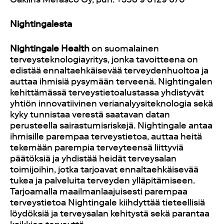
Nightingalesta
Nightingale Health
on suomalainen
terveysteknologiayritys, jonka tavoitteena on
edistää ennaltaehkäisevää terveydenhuoltoa ja
auttaa ihmisiä pysymään terveenä. Nightingalen
kehittämässä terveystietoalustassa yhdistyvät
yhtiön innovatiivinen verianalyysiteknologia sekä
kyky tunnistaa verestä saatavan datan
perusteella sairastumisriskejä. Nightingale antaa
ihmisille parempaa terveystietoa, auttaa heitä
tekemään parempia terveyteensä liittyviä
päätöksiä ja yhdistää heidät terveysalan
toimijoihin, jotka tarjoavat ennaltaehkäisevää
tukea ja palveluita terveyden ylläpitämiseen.
Tarjoamalla maailmanlaajuisesti parempaa
terveystietoa Nightingale kiihdyttää tieteellisiä
löydöksiä ja terveysalan kehitystä sekä parantaa