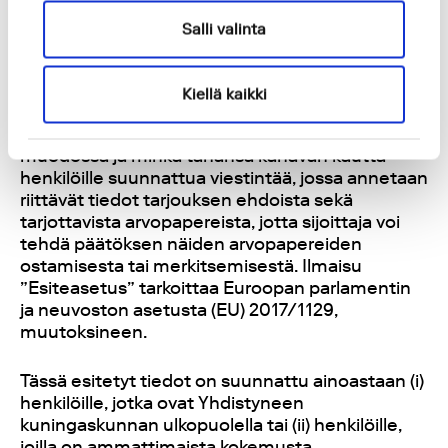
arvopapereita voidaan tarjota Relevanteissa
Jäsenvaltioissa ainoastaan (a) Esiteasetuksessa
Salli valinta
määritellyille kokeneiden sijoittajien edellytykset
täyttäville oikeushenkilöille tai (b) missä tahansa
muussa Esiteasetuksen 1(4) artiklan mukaisessa
Kiellä kaikki
tilanteessa. Tässä kappaleessa ilmaisu ”tarjota
arvopapereita yleisölle” tarkoittaa missä tahansa
muodossa ja minkä tahansa kanavan kautta
henkilöille suunnattua viestintää, jossa annetaan
riittävät tiedot tarjouksen ehdoista sekä
tarjottavista arvopapereista, jotta sijoittaja voi
tehdä päätöksen näiden arvopapereiden
ostamisesta tai merkitsemisestä. Ilmaisu
”Esiteasetus” tarkoittaa Euroopan parlamentin
ja neuvoston asetusta (EU) 2017/1129,
muutoksineen.
Tässä esitetyt tiedot on suunnattu ainoastaan (i)
henkilöille, jotka ovat Yhdistyneen
kuningaskunnan ulkopuolella tai (ii) henkilöille,
joilla on ammattimaista kokemusta