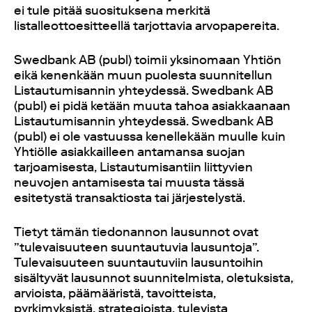
ei tule pitää suosituksena merkitä
listalleottoesitteellä tarjottavia arvopapereita.
Swedbank AB (publ) toimii yksinomaan Yhtiön
eikä kenenkään muun puolesta suunnitellun
Listautumisannin yhteydessä. Swedbank AB
(publ) ei pidä ketään muuta tahoa asiakkaanaan
Listautumisannin yhteydessä. Swedbank AB
(publ) ei ole vastuussa kenellekään muulle kuin
Yhtiölle asiakkailleen antamansa suojan
tarjoamisesta, Listautumisantiin liittyvien
neuvojen antamisesta tai muusta tässä
esitetystä transaktiosta tai järjestelystä.
Tietyt tämän tiedonannon lausunnot ovat
”tulevaisuuteen suuntautuvia lausuntoja”.
Tulevaisuuteen suuntautuviin lausuntoihin
sisältyvät lausunnot suunnitelmista, oletuksista,
arvioista, päämääristä, tavoitteista,
pyrkimyksistä, strategioista, tulevista