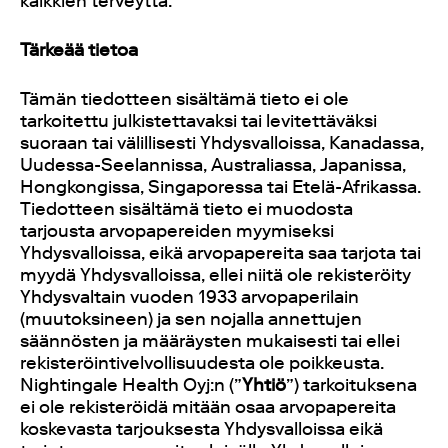
kaikkien terveyttä.
Tärkeää tietoa
Tämän tiedotteen sisältämä tieto ei ole
tarkoitettu julkistettavaksi tai levitettäväksi
suoraan tai välillisesti Yhdysvalloissa, Kanadassa,
Uudessa-Seelannissa, Australiassa, Japanissa,
Hongkongissa, Singaporessa tai Etelä-Afrikassa.
Tiedotteen sisältämä tieto ei muodosta
tarjousta arvopapereiden myymiseksi
Yhdysvalloissa, eikä arvopapereita saa tarjota tai
myydä Yhdysvalloissa, ellei niitä ole rekisteröity
Yhdysvaltain vuoden 1933 arvopaperilain
(muutoksineen) ja sen nojalla annettujen
säännösten ja määräysten mukaisesti tai ellei
rekisteröintivelvollisuudesta ole poikkeusta.
Nightingale Health Oyj:n (”
Yhtiö
”) tarkoituksena
ei ole rekisteröidä mitään osaa arvopapereita
koskevasta tarjouksesta Yhdysvalloissa eikä