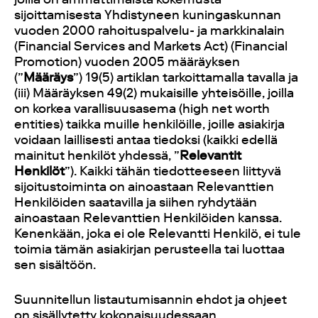
sijoittamisesta Yhdistyneen kuningaskunnan
vuoden 2000 rahoituspalvelu- ja markkinalain
(Financial Services and Markets Act) (Financial
Promotion) vuoden 2005 määräyksen
(”
Määräys
”) 19(5) artiklan tarkoittamalla tavalla ja
(iii) Määräyksen 49(2) mukaisille yhteisöille, joilla
on korkea varallisuusasema (high net worth
entities) taikka muille henkilöille, joille asiakirja
voidaan laillisesti antaa tiedoksi (kaikki edellä
mainitut henkilöt yhdessä, ”
Relevantit
Henkilöt
”). Kaikki tähän tiedotteeseen liittyvä
sijoitustoiminta on ainoastaan Relevanttien
Henkilöiden saatavilla ja siihen ryhdytään
ainoastaan Relevanttien Henkilöiden kanssa.
Kenenkään, joka ei ole Relevantti Henkilö, ei tule
toimia tämän asiakirjan perusteella tai luottaa
sen sisältöön.
Suunnitellun listautumisannin ehdot ja ohjeet
on sisällytetty kokonaisuudessaan