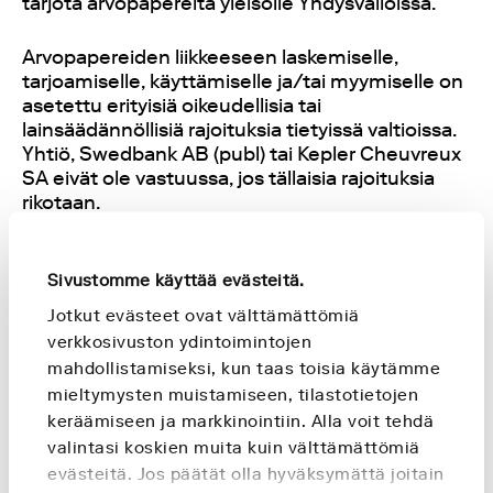
tarjota arvopapereita yleisölle Yhdysvalloissa.
Arvopapereiden liikkeeseen laskemiselle,
tarjoamiselle, käyttämiselle ja/tai myymiselle on
asetettu erityisiä oikeudellisia tai
lainsäädännöllisiä rajoituksia tietyissä valtioissa.
Yhtiö, Swedbank AB (publ) tai Kepler Cheuvreux
SA eivät ole vastuussa, jos tällaisia rajoituksia
rikotaan.
Tiedotteen sisältämä tieto ei muodosta
tarjousta myydä tai tarjouspyyntöä hankkia
Sivustomme käyttää evästeitä.
tiedotteessa mainittuja arvopapereita, eikä
Jotkut evästeet ovat välttämättömiä
arvopapereita myydä tai tarjota alueilla, joilla
verkkosivuston ydintoimintojen
kyseisten arvopapereiden tarjoaminen, hankinta
mahdollistamiseksi, kun taas toisia käytämme
tai myynti olisi lainvastaista ennen niiden
mieltymysten muistamiseen, tilastotietojen
rekisteröintiä taikka rekisteröintivelvollisuutta
keräämiseen ja markkinointiin. Alla voit tehdä
koskevan poikkeuksen tai muun kyseisten
valintasi koskien muita kuin välttämättömiä
alueiden arvopaperilakien mukaisen
hyväksynnän saamista. Sijoittajien ei tule
evästeitä. Jos päätät olla hyväksymättä joitain