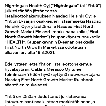
Nightingale Health Oyj (”
Nightingale
” tai ”
Yhtiö
”)
julkisti tänään jättäneensä
listalleottohakemuksen Nasdaq Helsinki Oy:lle
Yhtiön B-sarjan osakkeiden listaamiseksi Nasdaq
Helsinki Oy:n ylläpitämälle Nasdaq First North
Growth Market Finland -markkinapaikalle (”
First
North Growth Market
”) kaupankäyntitunnuksella
”HEALTH”. Kaupankäynnin B-sarjan osakkeilla
First North Growth Marketissa odotetaan
alkavan arviolta 19.3.2021.
Edellyttäen, että Yhtiön listalleottohakemus
hyväksytään, Oaklins Merasco Oy tulee
toimimaan Yhtiön hyväksyttynä neuvonantajana
Nasdaq First North Growth Market Rulebook -
sääntöjen mukaisesti.
Yhtiö on tänään tiedottanut julkistavansa
listautumisantinsa kiinteän merkintähinnan ja