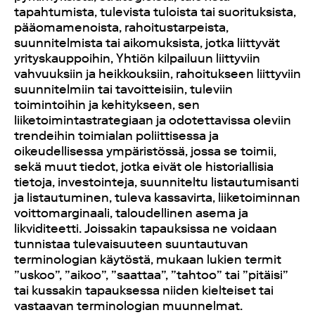
tapahtumista, tulevista tuloista tai suorituksista,
pääomamenoista, rahoitustarpeista,
suunnitelmista tai aikomuksista, jotka liittyvät
yrityskauppoihin, Yhtiön kilpailuun liittyviin
vahvuuksiin ja heikkouksiin, rahoitukseen liittyviin
suunnitelmiin tai tavoitteisiin, tuleviin
toimintoihin ja kehitykseen, sen
liiketoimintastrategiaan ja odotettavissa oleviin
trendeihin toimialan poliittisessa ja
oikeudellisessa ympäristössä, jossa se toimii,
sekä muut tiedot, jotka eivät ole historiallisia
tietoja, investointeja, suunniteltu listautumisanti
ja listautuminen, tuleva kassavirta, liiketoiminnan
voittomarginaali, taloudellinen asema ja
likviditeetti. Joissakin tapauksissa ne voidaan
tunnistaa tulevaisuuteen suuntautuvan
terminologian käytöstä, mukaan lukien termit
”uskoo”, ”aikoo”, ”saattaa”, ”tahtoo” tai ”pitäisi”
tai kussakin tapauksessa niiden kielteiset tai
vastaavan terminologian muunnelmat.