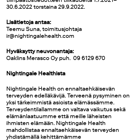
tilinpäätöstiedotteen tilikaudelta 1.7.2021–
30.6.2022 torstaina 29.9.2022.
Lisätietoja antaa:
Teemu Suna, toimitusjohtaja
ir@nightingalehealth.com
Hyväksytty neuvonantaja:
Oaklins Merasco Oy puh.
09 6129 670
Nightingale Healthista
Nightingale Health on ennaltaehkäisevän
terveyden edelläkävijä. Terveenä pysyminen on
yksi tärkeimmistä asioista elämässämme.
Terveydentilallamme on valtava vaikutus sekä
elämänlaatuumme että meille läheisten
ihmisten elämään. Nightingale Health
mahdollistaa ennaltaehkäisevän terveyden
yhdistämällä kehittämämme