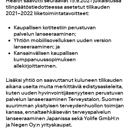
Health saavutti seuraavat 15.9.2021 julkaistussa
tilinpäätöstiedotteessa asetetut tilikauden
2021–2022 liiketoimintatavoitteet:
Kaupallisen kotitestiin perustuvan
palvelun lanseeraaminen;
Yhtiön mobiilisovelluksen uuden version
lanseeraaminen; ja
Kansainvälisen kaupallisen
kumppanuussopimuksen
allekirjoittaminen.
Lisäksi yhtiö on saavuttanut kuluneen tilikauden
aikana useita muita merkittäviä edistysaskeleita,
kuten uuden hyvinvointijäsenyyteen perustuvan
palvelun lanseeraaminen Terveystalon, Suomen
suurimman yksityisen terveydenhuollon toimijan
kanssa, ennaltaehkäisevän terveyspalvelun
lanseeraaminen Japanissa sekä Yolife GmbH:n
ja Negen Oy:n yrityskaupat.