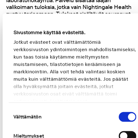
laboratoriokäyntiä. Palvelu sisältää laajan
valikoiman tuloksia, jotka vain Nightingale Health
pystyy tarjoamaan. Tulokset sisältävät seuraavat
sormenpääverinäytteen analysointiin perustuvat
terveysmittarit: terveet vuodet,
Sivustomme käyttää evästeitä.
sydäntautiresistenssi, sydänikä,
diabetesresistenssi, mielen resilienssi,
Jotkut evästeet ovat välttämättömiä
vastustuskyvyn taso ja vastustuskykyikä.
verkkosivuston ydintoimintojen mahdollistamiseksi,
Tulokset kertovat lisäksi terveysmittareihin
kun taas toisia käytämme mieltymysten
vaikuttavista tekijöistä (kolesterolitasapaino,
muistamiseen, tilastotietojen keräämiseen ja
rasvahappotasapaino, ravintopohjaiset
markkinointiin. Alla voit tehdä valintasi koskien
rasvahapot, matala-asteinen tulehdus ja
muita kuin välttämättömiä evästeitä. Jos päätät
aineenvaihdunnan tehokkuus).
olla hyväksymättä joitain evästeitä, jotkut
verkkosivuston osat eivät välttämättä toimi
Kansainvälisen kaupallisen yhteistyösopimuksen
optimaalisesti. Lisätietoja saat
solmiminen
Evästeselosteestamme
.
Suostumuksen
Välttämätön
Kesäkuussa 2022 Nightingale Health solmi
valinta
kumppanuussopimuksen johtavan
kansainvälisen digitaalisen terveyden toimijan
Mieltymykset