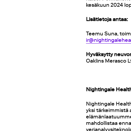
kesäkuun 2024 l
Lisätietoja antaa:
Teemu Suna, toimi
ir@nightingalehe
Hyväksytty neuvo
Oaklins Merasco L
Nightingale Healt
Nightingale Healt
yksi tärkeimmistä
elämänlaatuumme e
mahdollistaa enn
verianalyysiteknol