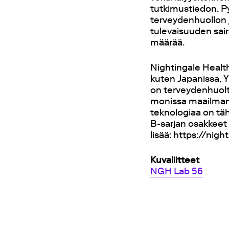
tutkimustiedon. 
terveydenhuollon j
tulevaisuuden sai
määrää.
Nightingale Healt
kuten Japanissa, Y
on terveydenhuolto
monissa maailman 
teknologiaa on tä
B-sarjan osakkeet 
lisää: https://nig
Kuvaliitteet
NGH Lab 56