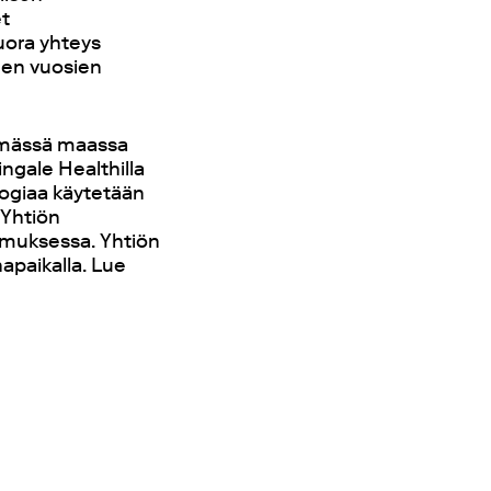
et
suora yhteys
den vuosien
semässä maassa
ingale Healthilla
logiaa käytetään
 Yhtiön
kimuksessa. Yhtiön
apaikalla. Lue