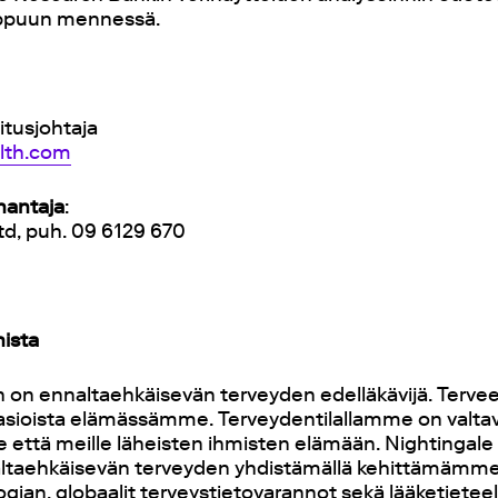
oppuun mennessä.
tusjohtaja
alth.com
nantaja
:
td, puh. 09 6129 670
hista
h on ennaltaehkäisevän terveyden edelläkävijä. Terv
 asioista elämässämme. Terveydentilallamme on valtav
ttä meille läheisten ihmisten elämään. Nightingale
altaehkäisevän terveyden yhdistämällä kehittämämm
ogian, globaalit terveystietovarannot sekä lääketieteel