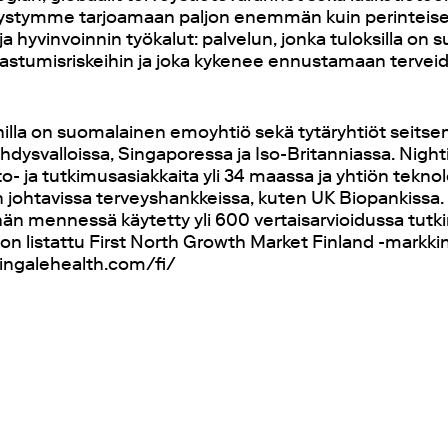
Pystymme tarjoamaan paljon enemmän kuin perinteis
a hyvinvoinnin työkalut: palvelun, jonka tuloksilla on 
rastumisriskeihin ja joka kykenee ennustamaan tervei
hilla on suomalainen emoyhtiö sekä tytäryhtiöt seit
hdysvalloissa, Singaporessa ja Iso-Britanniassa. Night
- ja tutkimusasiakkaita yli 34 maassa ja yhtiön tekno
johtavissa terveyshankkeissa, kuten UK Biopankissa.
hän mennessä käytetty yli 600 vertaisarvioidussa tut
on listattu First North Growth Market Finland -markkin
htingalehealth.com/fi/