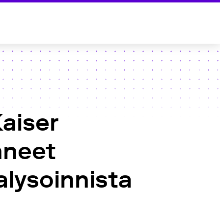
Kaiser
hneet
lysoinnista