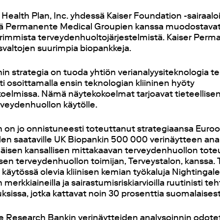
Health Plan, Inc. yhdessä Kaiser Foundation -sairaalo
ekä Permanente Medical Groupien kanssa muodostava
rimmista terveydenhuoltojärjestelmistä. Kaiser Per
svaltojen suurimpia biopankkeja.
in strategia on tuoda yhtiön verianalyysiteknologia 
ti osoittamalla ensin teknologian kliininen hyöty
oelmissa. Nämä näytekokoelmat tarjoavat tieteellise
erveydenhuollon käytölle.
h on jo onnistuneesti toteuttanut strategiaansa Euro
den saataville UK Biopankin 500
000 verinäytteen anal
mäisen kansallisen mittakaavan terveydenhuollon to
sen terveydenhuollon toimijan, Terveystalon, kanssa. 
 käytössä olevia kliinisen kemian työkaluja Nightingal
 merkkiaineilla ja sairastumisriskiarvioilla ruutinisti te
ksissa, jotka kattavat noin 30 prosenttia suomalaises
 Research Bankin verinäytteiden analysoinnin odote