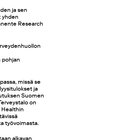
iden ja sen
t yhden
manente Research
terveydenhuollon
n pohjan
opassa, missä se
yysitulokset ja
teutuksen Suomen
Terveystalo on
e Healthin
htävissä
ta työvoimasta.
taan alkavan