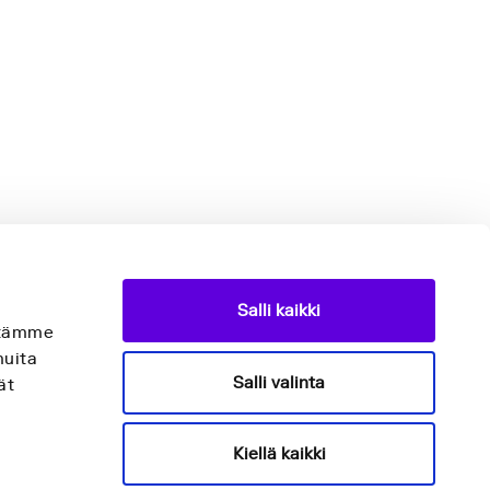
Salli kaikki
äytämme
muita
Salli valinta
ät
Kiellä kaikki