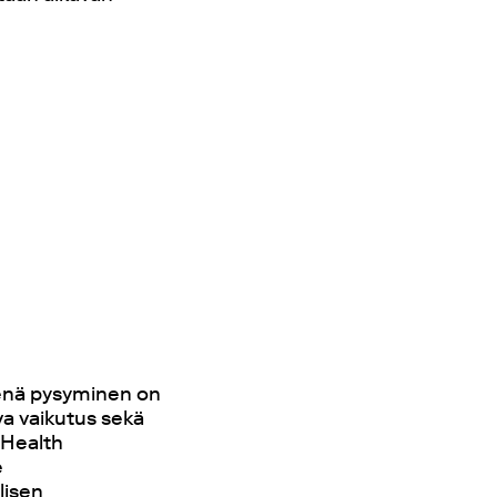
eenä pysyminen on
a vaikutus sekä
 Health
e
lisen