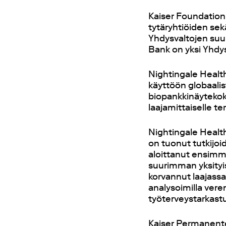
Kaiser Foundation 
tytäryhtiöiden s
Yhdysvaltojen suu
Bank on yksi Yhdy
Nightingale Health
käyttöön globaalis
biopankkinäytekok
laajamittaiselle t
Nightingale Healt
on tuonut tutkijoi
aloittanut ensim
suurimman yksityi
korvannut laajassa
analysoimilla veren
työterveystarkastu
Kaiser Permanente