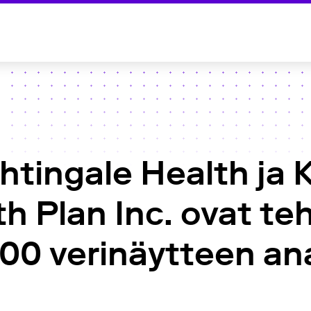
ghtingale Health ja 
h Plan Inc. ovat te
0 verinäytteen ana