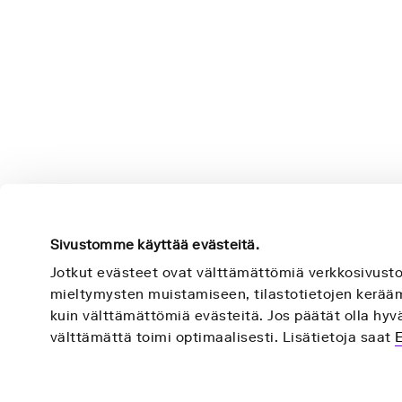
Sivustomme käyttää evästeitä.
Jotkut evästeet ovat välttämättömiä verkkosivust
mieltymysten muistamiseen, tilastotietojen keräämi
kuin välttämättömiä evästeitä. Jos päätät olla hyvä
Nightingale Health Plc
välttämättä toimi optimaalisesti. Lisätietoja saat
Mannerheimintie 164a,
00300 Helsinki,