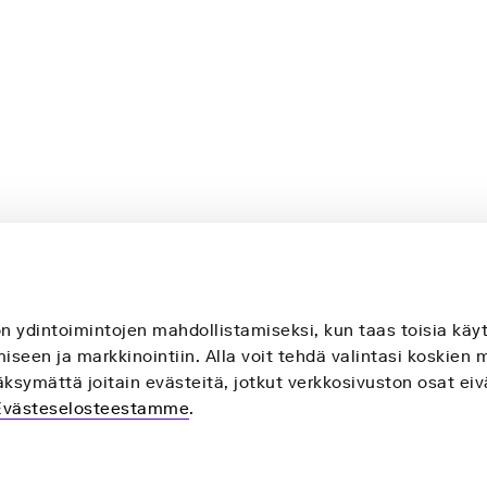
on ydintoimintojen mahdollistamiseksi, kun taas toisia k
seen ja markkinointiin. Alla voit tehdä valintasi koskien 
ksymättä joitain evästeitä, jotkut verkkosivuston osat eiv
Evästeselosteestamme
.